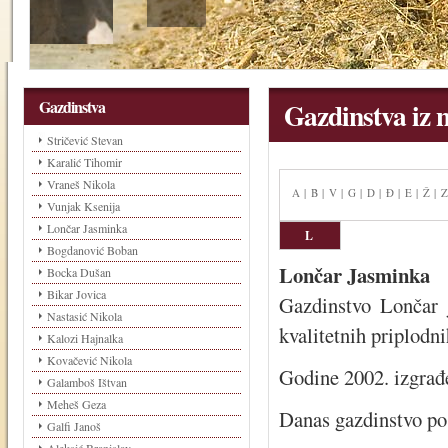
Gazdinstva
Gazdinstva iz n
Stričević Stevan
Karalić Tihomir
Vraneš Nikola
A
|
B
|
V
|
G
|
D
|
Đ
|
E
|
Ž
|
Z
Vunjak Ksenija
Lončar Jasminka
L
Bogdanović Boban
Lončar Jasminka
Bocka Dušan
Bikar Jovica
Gazdinstvo Lončar 
Nastasić Nikola
kvalitetnih priplodni
Kalozi Hajnalka
Kovačević Nikola
Godine 2002. izgrađe
Galamboš Ištvan
Meheš Geza
Danas gazdinstvo p
Galfi Janoš