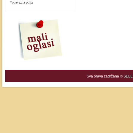
*obavezna polja
Sva prava zadržana © SELEK