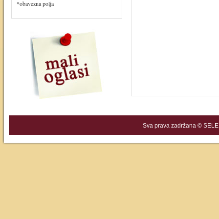
*obavezna polja
Sva prava zadržana © SELEK