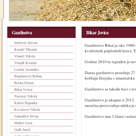
Gazdinstva
Bikar Jovica
Stričević Stevan
Gazdinstvo Bikar je oko 1980-
Karalić Tihomir
kvalitetnih priplodnih krava. Ta
Vraneš Nikola
Godine 2010-te izgrađen je nov
Vunjak Ksenija
Lončar Jasminka
Danas gazdinstvo poseduje 27 v
Bogdanović Boban
holštajn frizijske i simentalske 
Bocka Dušan
Gazdinstvo se takođe bavi i to
Bikar Jovica
Nastasić Nikola
Gazdinstvo je ukupno u 2012. g
Kalozi Hajnalka
mesečna proizvodnja mleka je o
Kovačević Nikola
Galamboš Ištvan
Gazdinstvo ima 3 člana i nalazi
Meheš Geza
Galfi Janoš