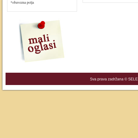
*obavezna polja
Sva prava zadržana © SELEK