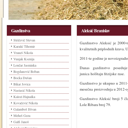
Gazdinstva
Aleksić Branislav
Stričević Stevan
Gazdinstvo Aleksić je 2000-
Karalić Tihomir
kvalitetnih priplodnih krava. U
Vraneš Nikola
2011-te godine je novoizgrađen
Vunjak Ksenija
Lončar Jasminka
Danas gazdinstvo poseduj
Bogdanović Boban
junica holštajn frizijske rase.
Bocka Dušan
Gazdinstvo je ukupno u 2011-
Bikar Jovica
mesečna proizvodnja u 2012-oj 
Nastasić Nikola
Kalozi Hajnalka
Gazdinstvo Aleksić broji 5 čla
Kovačević Nikola
Lole Ribara broj 79.
Galamboš Ištvan
Meheš Geza
Galfi Janoš