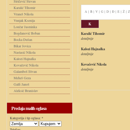
Stričević Stevan
Karalić Tihomir
A
|
B
|
V
|
G
|
D
|
Đ
|
E
|
Ž
|
Z
Vraneš Nikola
Vunjak Ksenija
K
Lončar Jasminka
Bogdanović Boban
Karalić Tihomir
detaljnije
Bocka Dušan
Bikar Jovica
Kalozi Hajnalka
Nastasić Nikola
detaljnije
Kalozi Hajnalka
Kovačević Nikola
Kovačević Nikola
detaljnije
Galamboš Ištvan
Meheš Geza
Galfi Janoš
Aleksić Branislav
Predaja malih oglasa
Kategorija i tip oglasa: *
Telefon: