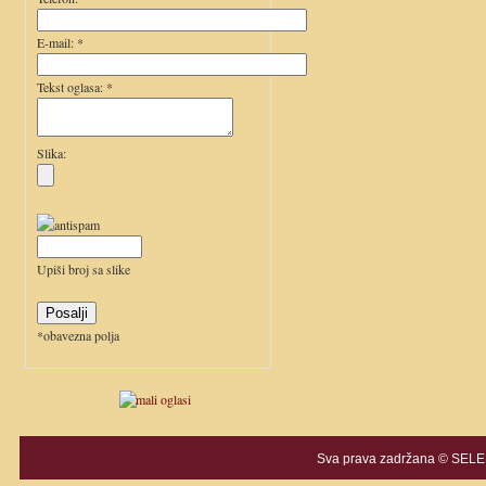
E-mail: *
Tekst oglasa: *
Slika:
Upiši broj sa slike
*obavezna polja
Sva prava zadržana © SELEK